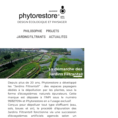
DESIGN ÉCOLOGIQUE ET PAYSAGER
PHILOSOPHIE
PROJETS
JARDINS FILTRANTS
ACTUALITES
La démarche des
Jardins Filtrants®
Depuis plus de 20 ans, Phytorestore a développé
les “Jardins Filtrants®” : des espaces paysagers
dédiés à la dépollution par les plantes, sous la
forme d’écosystèmes naturels épurateurs. Cette
marque est déposée à l’INPI sous le numéro
99/827094 et Phytorestore en a l’usage exclusif.
Conçus pour dépolluer tout type d’effluent (eau,
sols, boues et air), le procédé d’épuration des
Jardins Filtrants® fonctionne via une succession
d’écosystèmes artificiels agencés selon un