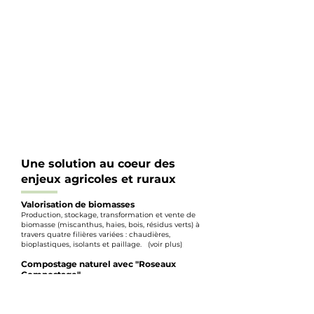
Une solution au coeur des
enjeux agricoles et ruraux
Valorisation de biomasses
Production, stockage, transformation et vente de
biomasse (miscanthus, haies, bois, résidus verts) à
travers quatre filières variées : chaudières,
bioplastiques, isolants et paillage. (voir plus)
Compostage naturel avec "Roseaux
Compostage"
Production et vente de compost normé (NFU 44-
051 et NFU 44-095) à partir de matières
organiques liquides réceptionnées sur site. Le