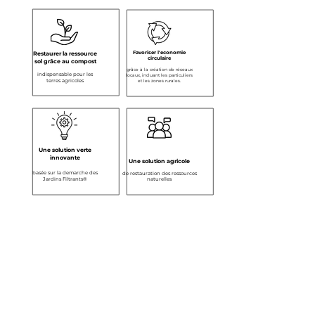
Favoriser l'economie
Restaurer la ressource
circulaire
sol grâce au compost
grâce à la création de réseaux
indispensable pour les
locaux, incluant les particuliers
terres agricoles
et les zones rurales.
Une solution verte
innovante
Une solution agricole
basée sur la demarche des
de restauration des ressources
Jardins Filtrants®
naturelles