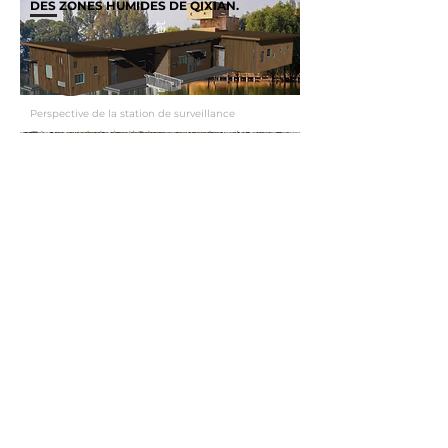
DES ZONES HUMIDES DE QIXIAN.
©Phytorestore - Thierry Jacquet
Perspective de la station de surveillance
Photo réel de l’Observatoire des
©Phytorestore - Thierry Jacquet
oiseaux du Parc Ornithologique de
Qixian
Photo réel de la station de surveillance
MUSÉOGRAPHIE ET SCÉNOGRAPHIE DE
L’ÉCOMUSÉE SUR LA BIODIVERSITÉ
LOCALE
©Phytorestore - Thierry Jacquet