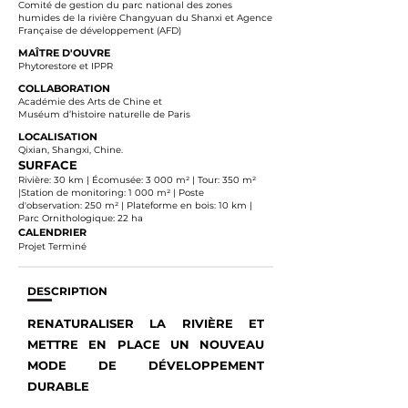
Comité de gestion du parc national des zones
humides de la rivière Changyuan du Shanxi et Agence
Française de développement (AFD)
MAÎTRE D'OUVRE
Phytorestore et IPPR
COLLABORATION
Académie des Arts de Chine et
Muséum d’histoire naturelle de Paris
LOCALISATION
Qixian, Shangxi, Chine.
SURFACE
Rivière: 30 km | Écomusée: 3 000 m² | Tour: 350 m²
|Station de monitoring: 1 000 m² | Poste
d'observation: 250 m² | Plateforme en bois: 10 km |
Parc Ornithologique: 22 ha
CALENDRIER
Projet Terminé
DESCRIPTION
RENATURALISER LA RIVIÈRE ET
METTRE EN PLACE UN NOUVEAU
MODE DE DÉVELOPPEMENT
DURABLE