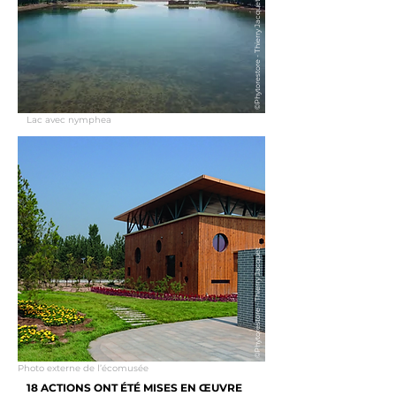
©Phytorestore - Thierry Jacquet
Lac avec nymphea
©Phytorestore - Thierry Jacquet
Photo externe de l’écomusée
18 ACTIONS ONT ÉTÉ MISES EN ŒUVRE