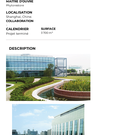
MAÎTRE D'OUVRE
Phytorestore
LOCALISATION
Shanghai, Chine.
COLLABORATION
-
CALENDRIER
SURFACE
3 700 m²
Projet terminé
DESCRIPTION